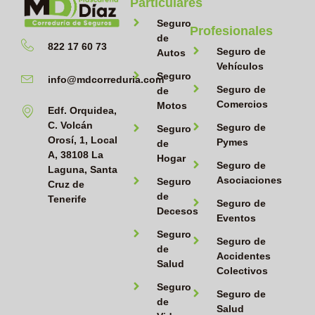
Particulares
Seguro
Profesionales
de
822 17 60 73
Seguro de
Autos
Vehículos
Seguro
info@mdcorreduria.com
Seguro de
de
Comercios
Motos
Edf. Orquidea,
C. Volcán
Seguro de
Seguro
Orosí, 1, Local
Pymes
de
A, 38108 La
Hogar
Seguro de
Laguna, Santa
Asociaciones
Seguro
Cruz de
de
Tenerife
Seguro de
Decesos
Eventos
Seguro
Seguro de
de
Accidentes
Salud
Colectivos
Seguro
Seguro de
de
Salud