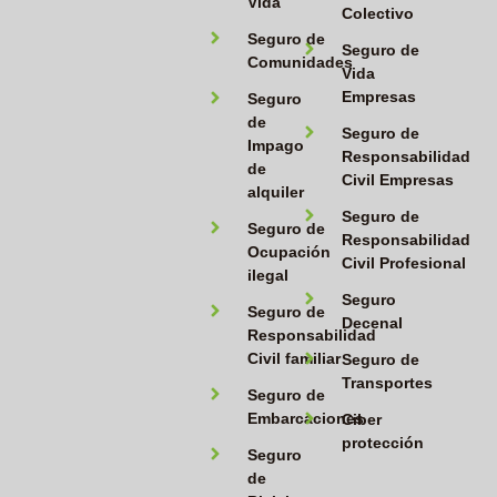
Vida
Colectivo
Seguro de
Seguro de
Comunidades
Vida
Empresas
Seguro
de
Seguro de
Impago
Responsabilidad
de
Civil Empresas
alquiler
Seguro de
Seguro de
Responsabilidad
Ocupación
Civil Profesional
ilegal
Seguro
Seguro de
Decenal
Responsabilidad
Civil familiar
Seguro de
Transportes
Seguro de
Embarcaciones
Ciber
protección
Seguro
de