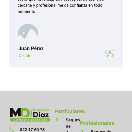
cercana y profesional me da confianza en todo
momento.
Juan Pérez
Cliente
Particulares
Seguro
Profesionales
de
822 17 60 73
Seguro de