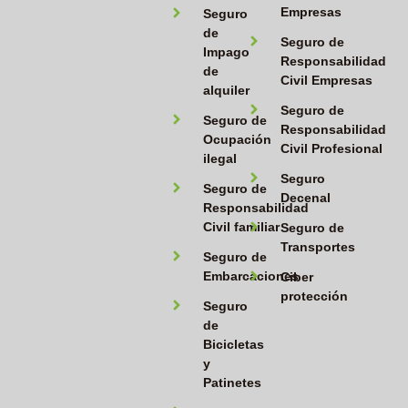
Empresas
Seguro
de
Seguro de
Impago
Responsabilidad
de
Civil Empresas
alquiler
Seguro de
Seguro de
Responsabilidad
Ocupación
Civil Profesional
ilegal
Seguro
Seguro de
Decenal
Responsabilidad
Civil familiar
Seguro de
Transportes
Seguro de
Embarcaciones
Ciber
protección
Seguro
de
Bicicletas
y
Patinetes