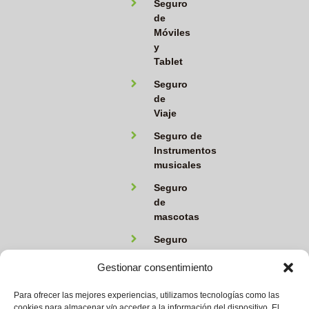
Seguro
de
Móviles
y
Tablet
Seguro
de
Viaje
Seguro de
Instrumentos
musicales
Seguro
de
mascotas
Seguro
de
Gestionar consentimiento
ahorro
Seguro de
Para ofrecer las mejores experiencias, utilizamos tecnologías como las
accidentes
cookies para almacenar y/o acceder a la información del dispositivo. El