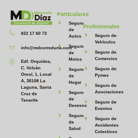
Particulares
Seguro
Profesionales
de
822 17 60 73
Seguro de
Autos
Vehículos
Seguro
info@mdcorreduria.com
Seguro de
de
Comercios
Motos
Edf. Orquidea,
C. Volcán
Seguro de
Seguro
Orosí, 1, Local
Pymes
de
A, 38108 La
Hogar
Seguro de
Laguna, Santa
Asociaciones
Seguro
Cruz de
de
Tenerife
Seguro de
Decesos
Eventos
Seguro
Seguro de
de
Accidentes
Salud
Colectivos