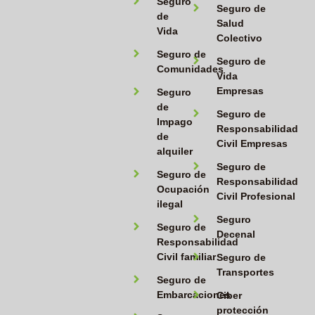
Seguro
Seguro de
de
Salud
Vida
Colectivo
Seguro de
Seguro de
Comunidades
Vida
Empresas
Seguro
de
Seguro de
Impago
Responsabilidad
de
Civil Empresas
alquiler
Seguro de
Seguro de
Responsabilidad
Ocupación
Civil Profesional
ilegal
Seguro
Seguro de
Decenal
Responsabilidad
Civil familiar
Seguro de
Transportes
Seguro de
Embarcaciones
Ciber
protección