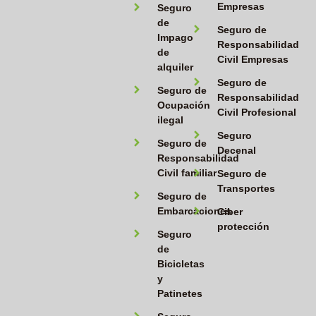
Empresas
Seguro
de
Seguro de
Impago
Responsabilidad
de
Civil Empresas
alquiler
Seguro de
Seguro de
Responsabilidad
Ocupación
Civil Profesional
ilegal
Seguro
Seguro de
Decenal
Responsabilidad
Civil familiar
Seguro de
Transportes
Seguro de
Embarcaciones
Ciber
protección
Seguro
de
Bicicletas
y
Patinetes