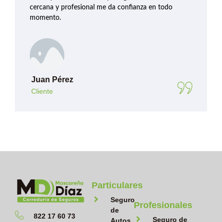
cercana y profesional me da confianza en todo
momento.
Juan Pérez
Cliente
Particulares
Seguro
Profesionales
de
822 17 60 73
Seguro de
Autos