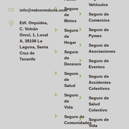
Vehículos
Seguro
info@mdcorreduria.com
Seguro de
de
Comercios
Motos
Edf. Orquidea,
C. Volcán
Seguro de
Seguro
Orosí, 1, Local
Pymes
de
A, 38108 La
Hogar
Seguro de
Laguna, Santa
Asociaciones
Seguro
Cruz de
de
Tenerife
Seguro de
Decesos
Eventos
Seguro
Seguro de
de
Accidentes
Salud
Colectivos
Seguro
Seguro de
de
Salud
Vida
Colectivo
Seguro de
Seguro de
Comunidades
Vida