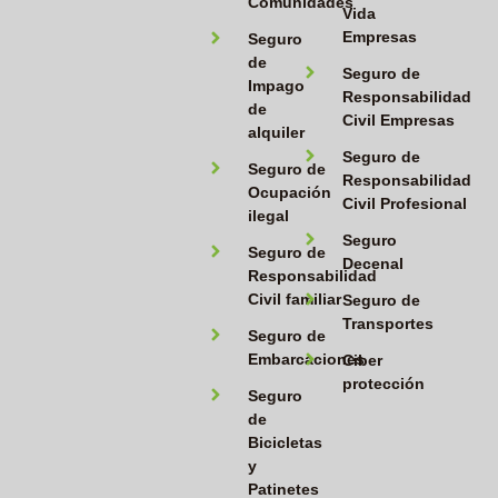
Comunidades
Vida
Empresas
Seguro
de
Seguro de
Impago
Responsabilidad
de
Civil Empresas
alquiler
Seguro de
Seguro de
Responsabilidad
Ocupación
Civil Profesional
ilegal
Seguro
Seguro de
Decenal
Responsabilidad
Civil familiar
Seguro de
Transportes
Seguro de
Embarcaciones
Ciber
protección
Seguro
de
Bicicletas
y
Patinetes