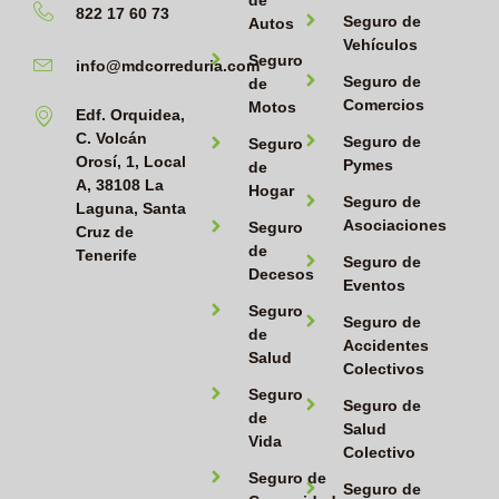
822 17 60 73
Seguro de
Autos
Vehículos
Seguro
info@mdcorreduria.com
Seguro de
de
Comercios
Motos
Edf. Orquidea,
C. Volcán
Seguro de
Seguro
Orosí, 1, Local
Pymes
de
A, 38108 La
Hogar
Seguro de
Laguna, Santa
Asociaciones
Seguro
Cruz de
de
Tenerife
Seguro de
Decesos
Eventos
Seguro
Seguro de
de
Accidentes
Salud
Colectivos
Seguro
Seguro de
de
Salud
Vida
Colectivo
Seguro de
Seguro de